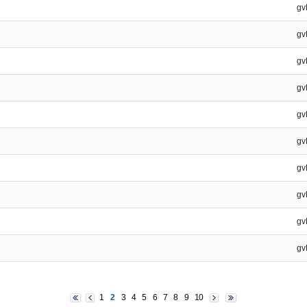
gv
gv
gv
gv
gv
gv
gv
gv
gv
gv
1
2
3
4
5
6
7
8
9
10