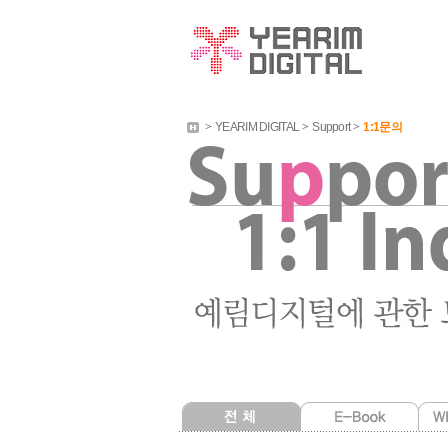
>
YEARIM DIGITAL
>
Support
>
1:1문의